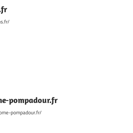
fr
s.fr/
me-pompadour.fr
rome-pompadour.fr/