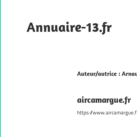
Skip
to
content
Annuaire-13.fr
L'excellence
industrielle
à
votre
Auteur/autrice :
Arna
service.
aircamargue.fr
https://www.aircamargue.f